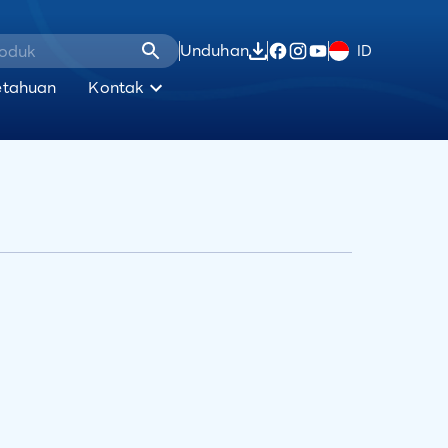
Unduhan
ID
etahuan
Kontak