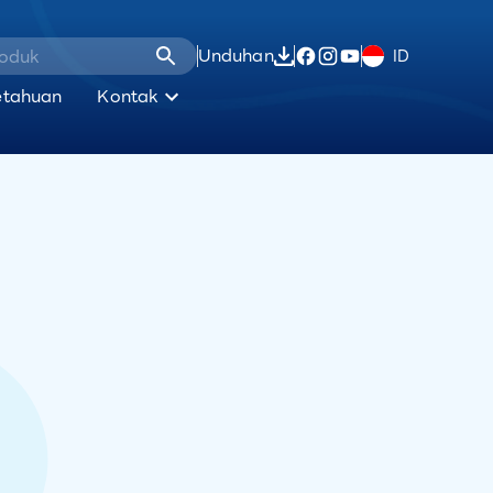
Unduhan
ID
etahuan
Kontak