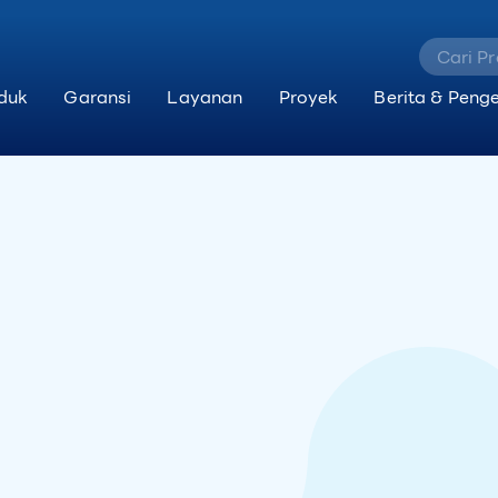
duk
Garansi
Layanan
Proyek
Berita & Peng